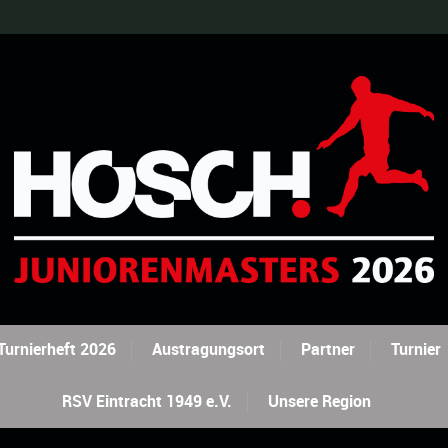
Turnierheft 2026
Austragungsort
Partner
Turnier
RSV Eintracht 1949 e.V.
Unsere Region