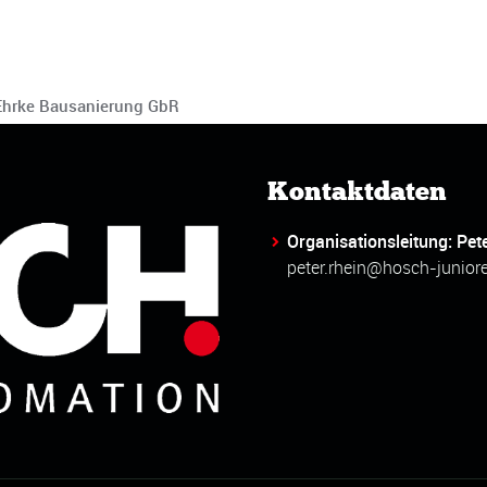
 Ehrke Bausanierung GbR
Kontaktdaten
Organisationsleitung: Pet
peter.rhein@hosch-junior