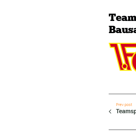
Teams
Baus
Prev post
Teamsp