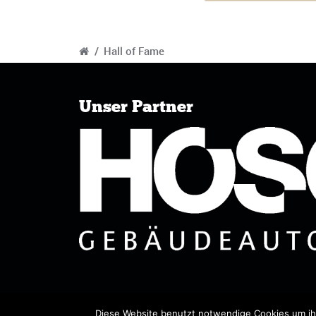
/
Hall of Fame
Unser Partner
Diese Website benutzt notwendige Cookies um ihr
© Copyright 2017 -
2026
Hosch Juniorenmasters
RSV E