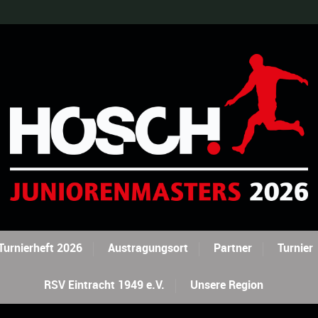
Turnierheft 2026
Austragungsort
Partner
Turnier
RSV Eintracht 1949 e.V.
Unsere Region