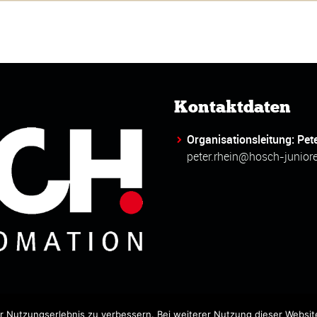
Kontaktdaten
Organisationsleitung: Pet
peter.rhein@hosch-junior
 Nutzungserlebnis zu verbessern. Bei weiterer Nutzung dieser Website
intracht 1949 e.V.
Unterstützt von Auszubildenden 