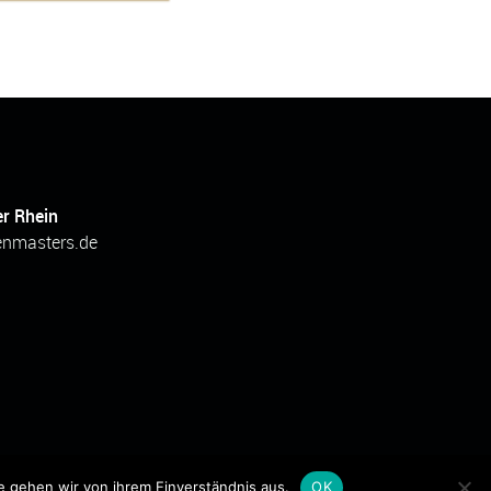
er Rhein
enmasters.de
 gehen wir von ihrem Einverständnis aus.
OK
der T-Systems