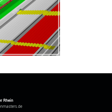
er Rhein
enmasters.de