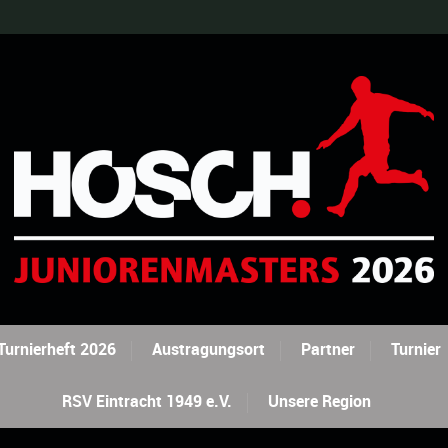
Turnierheft 2026
Austragungsort
Partner
Turnier
RSV Eintracht 1949 e.V.
Unsere Region