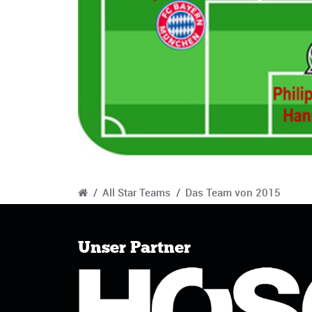
/
All Star Teams
/
Das Team von 2015
Unser Partner