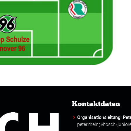
Kontaktdaten
Organisationsleitung: Pet
peter.rhein@hosch-junior