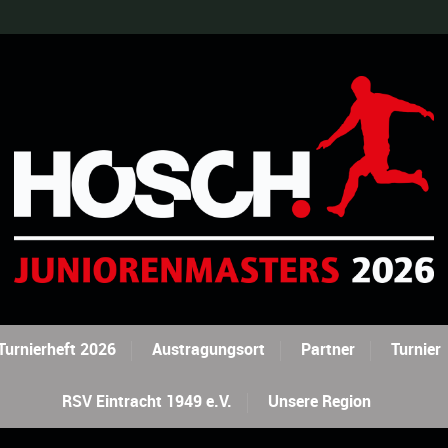
Turnierheft 2026
Austragungsort
Partner
Turnier
RSV Eintracht 1949 e.V.
Unsere Region